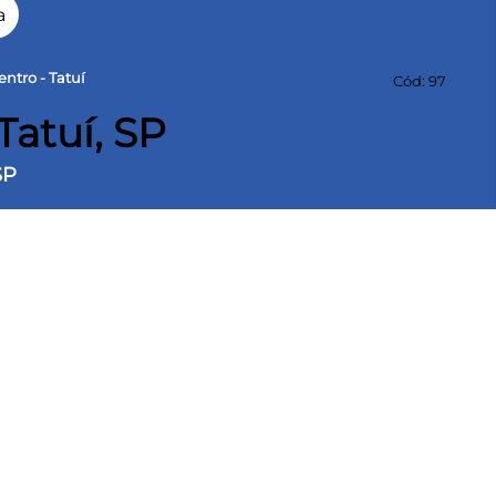
a
ntro - Tatuí
Cód: 97
Tatuí, SP
SP
reno
10 m² Área construída
² com 2 banheiros no final do corredor