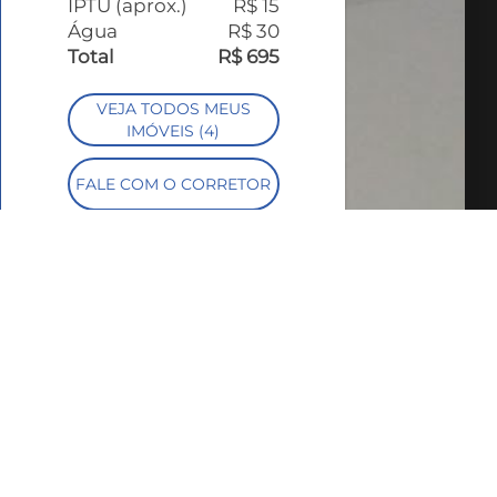
IPTU (aprox.)
R$ 15
Água
R$ 30
Total
R$ 695
VEJA TODOS MEUS
IMÓVEIS (4)
FALE COM O CORRETOR
AGENDAR UMA VISITA
SIMULE O
FINANCIAMENTO
COMPARTILHAR