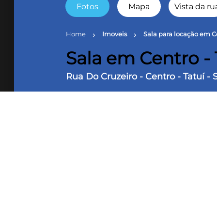
Fotos
Mapa
Vista da ru
Home
Imoveis
Sala para locação em Ce
chevron_right
chevron_right
Sala em Centro - 
Rua Do Cruzeiro - Centro - Tatuí - 
1 Banheiro
10 m² Área útil
240 m² Ter
Sala comercia sobre loja, com 10,15m