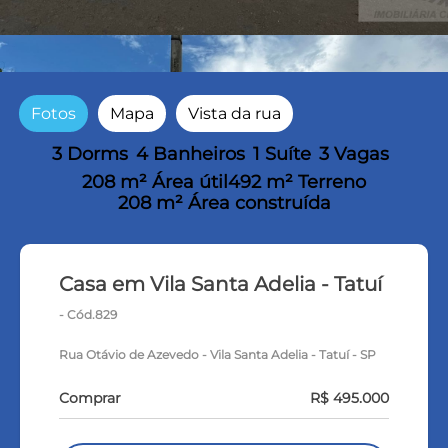
Fotos
Mapa
Vista da rua
3 Dorms
4 Banheiros
1 Suíte
3 Vagas
208 m² Área útil
492 m² Terreno
208 m² Área construída
Casa em Vila Santa Adelia - Tatuí
- Cód.829
Rua Otávio de Azevedo - Vila Santa Adelia - Tatuí - SP
Comprar
R$ 495.000