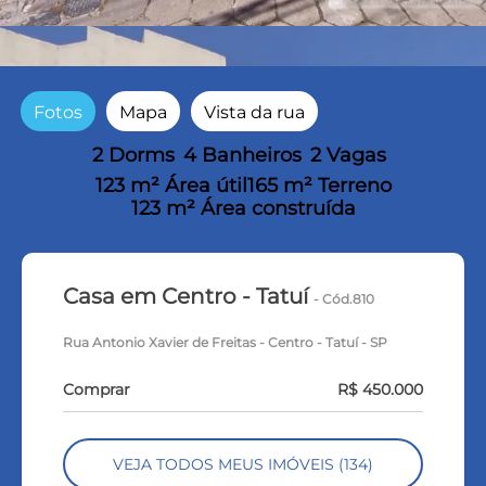
Fotos
Mapa
Vista da rua
2 Dorms
4 Banheiros
2 Vagas
123 m² Área útil
165 m² Terreno
123 m² Área construída
Casa em Centro - Tatuí
- Cód.810
Rua Antonio Xavier de Freitas - Centro - Tatuí - SP
Comprar
R$ 450.000
VEJA TODOS MEUS IMÓVEIS (134)