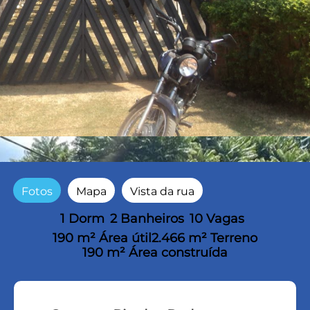
Fotos
Mapa
Vista da rua
1 Dorm
2 Banheiros
10 Vagas
190 m² Área útil
2.466 m² Terreno
190 m² Área construída