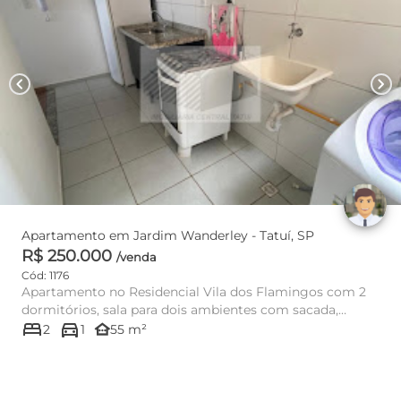
chevron_left
chevron_right
Apartamento em Jardim Wanderley - Tatuí, SP
R$ 250.000
/venda
Cód: 1176
Apartamento no Residencial Vila dos Flamingos com 2
dormitórios, sala para dois ambientes com sacada,
bed
directions_car
cozinha americana,...
other_houses
2
1
55 m²