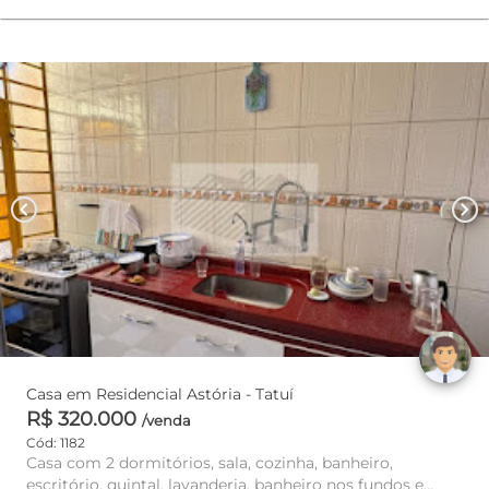
chevron_left
chevron_right
Casa em Residencial Astória - Tatuí
R$ 320.000
/venda
Cód: 1182
Casa com 2 dormitórios, sala, cozinha, banheiro,
escritório, quintal, lavanderia, banheiro nos fundos e