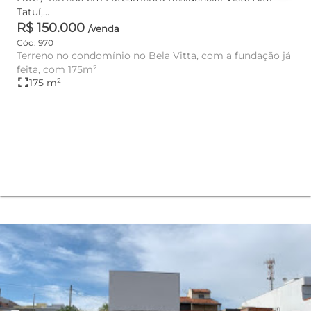
Tatuí,...
R$ 150.000
/venda
Cód: 970
Terreno no condomínio no Bela Vitta, com a fundação já
feita, com 175m²
fullscreen
175 m²