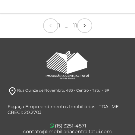
chevron_left
chevron_right
1 ... 11
room
Rua Quinze de Novembro, 483
- Centro
- Tatuí
- SP
Fogaça Empreendimentos Imobiliários LTDA- ME -
CRECI: 20.270J
(15) 3251-4871
contato@imobiliariacentraltatui.com