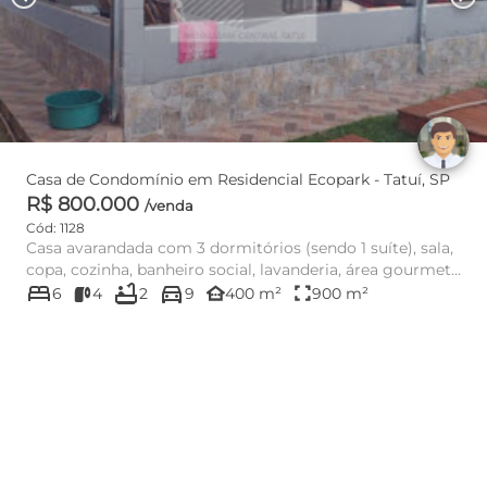
Casa de Condomínio em Residencial Ecopark - Tatuí, SP
R$ 800.000
/venda
Cód: 1128
Casa avarandada com 3 dormitórios (sendo 1 suíte), sala,
copa, cozinha, banheiro social, lavanderia, área gourmet
bed
bathtub
directions_car
com c...
other_houses
fullscreen
6
4
2
9
400 m²
900 m²