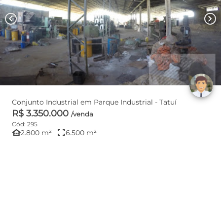
chevron_left
chevron_right
Conjunto Industrial em Parque Industrial - Tatuí
R$ 3.350.000
/venda
Cód: 295
other_houses
fullscreen
2.800 m²
6.500 m²