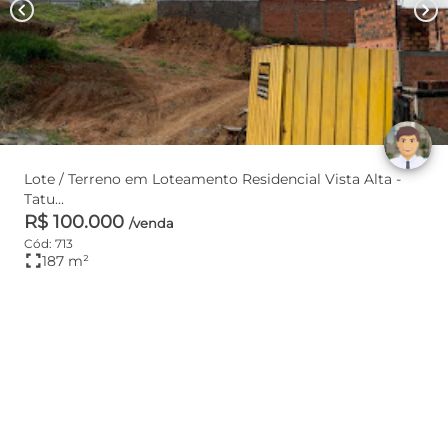
chevron_left
chevron_right
Lote / Terreno em Loteamento Residencial Vista Alta -
Tatu...
R$ 100.000
/venda
Cód: 713
fullscreen
187 m²