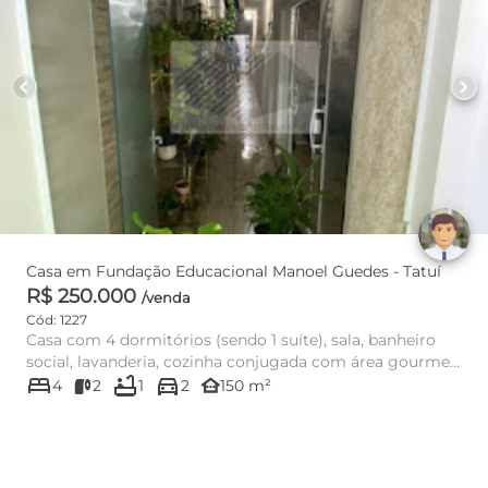
chevron_left
chevron_right
Casa em Fundação Educacional Manoel Guedes - Tatuí
R$ 250.000
/venda
Cód: 1227
Casa com 4 dormitórios (sendo 1 suíte), sala, banheiro
social, lavanderia, cozinha conjugada com área gourmet
bed
bathtub
directions_car
com churra...
other_houses
4
2
1
2
150 m²