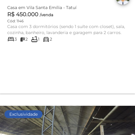
Casa em Vila Santa Emília - Tatuí
R$ 450.000
/venda
Cód: 1146
Casa com 3 dormitórios (sendo 1 suíte com closet), sala,
cozinha, banheiro, lavanderia e garagem para 2 carros.
bed
bathtub
directions_car
3
2
1
2
Exclusividade