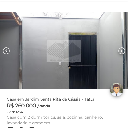
chevron_left
chevron_right
Casa em Jardim Santa Rita de Cássia - Tatuí
R$ 260.000
/venda
Cód: 1234
Casa com 2 dormitórios, sala, cozinha, banheiro,
lavanderia e garagem.