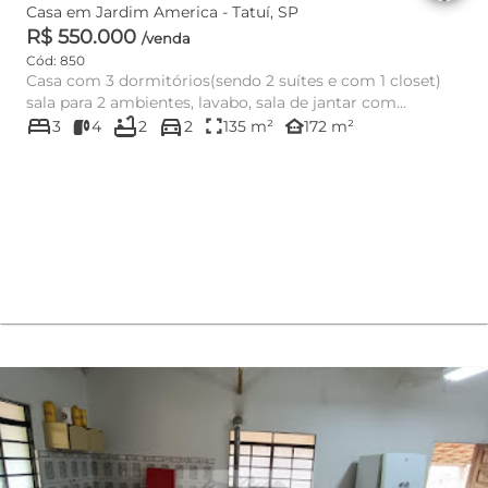
Casa em Jardim America - Tatuí, SP
R$ 550.000
/venda
Cód: 850
Casa com 3 dormitórios(sendo 2 suítes e com 1 closet)
sala para 2 ambientes, lavabo, sala de jantar com
bed
bathtub
directions_car
integração com ...
fullscreen
other_houses
3
4
2
2
135 m²
172 m²