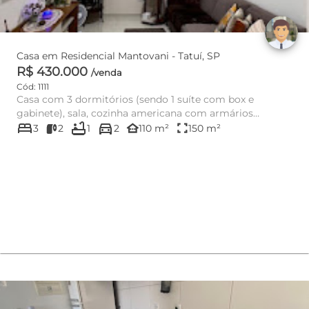
Casa em Residencial Mantovani - Tatuí, SP
R$ 430.000
/venda
Cód: 1111
Casa com 3 dormitórios (sendo 1 suíte com box e
gabinete), sala, cozinha americana com armários
bed
bathtub
directions_car
planejados, banheiro so...
other_houses
fullscreen
3
2
1
2
110 m²
150 m²