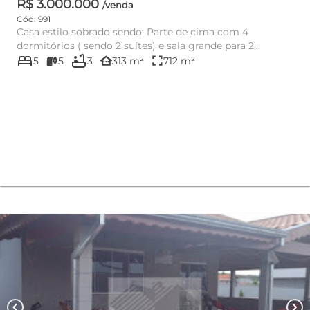
R$ 3.000.000
/venda
Cód: 991
Casa estilo sobrado sendo: Parte de cima com 4
dormitórios ( sendo 2 suítes) e sala grande para 2
bed
bathtub
ambientes . No térreo...
other_houses
fullscreen
5
5
3
313 m²
712 m²
chevron_left
chevron_right