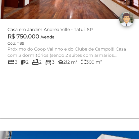
Casa em Jardim Andrea Ville - Tatuí, SP
R$ 750.000
/venda
Cód: 1189
Próximo do Coop Valinho e do Clube de Campo!!! Casa
com 3 dormitórios (sendo 2 suites com armários
bed
bathtub
directions_car
embutidos e uma da...
other_houses
fullscreen
3
2
2
3
212 m²
300 m²