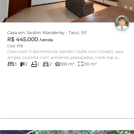
Casa em Jardim Wanderley - Tatuí, SP
R$ 445.000
/venda
Cód: 378
Casa com 3 dormitórios (sendo 1 suíte com closet), sala
ampla, cozinha com armários planejados, cook top e
bed
bathtub
directions_car
forno elétri...
other_houses
fullscreen
3
2
1
2
100 m²
210 m²