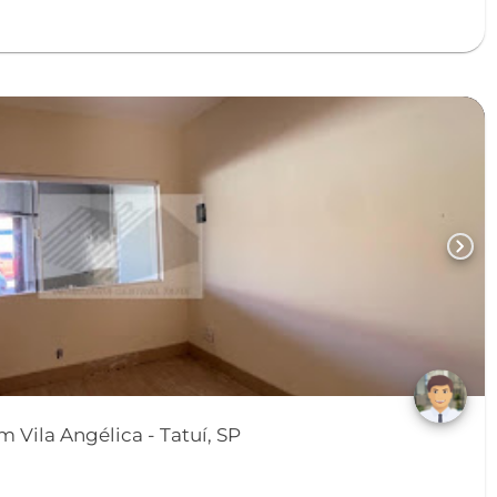
chevron_right
Vila Angélica - Tatuí, SP