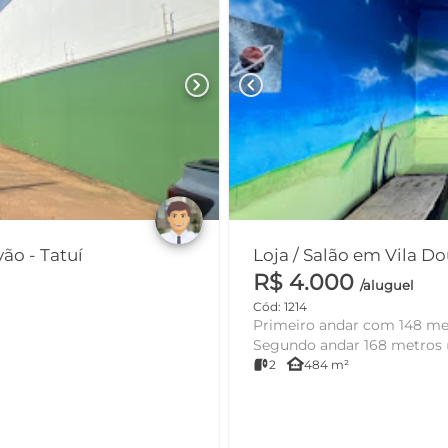
chevron_right
chevron_left
Galpão / Depósito / Armazém em Vila São Cristóvão - Tatuí
R$ 4.000
/aluguel
Cód: 1214
Primeiro andar com 148 me
Segundo andar 168 metros (
other_houses
2
484 m²