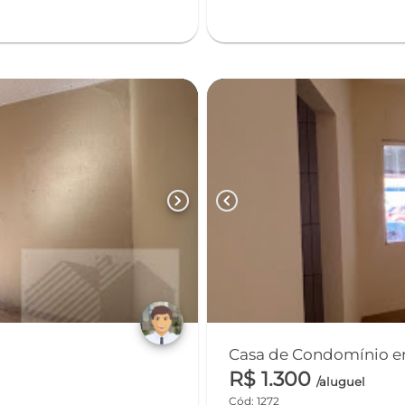
chevron_right
chevron_left
Casa de Condomínio em 
R$ 1.300
/aluguel
Cód: 1272