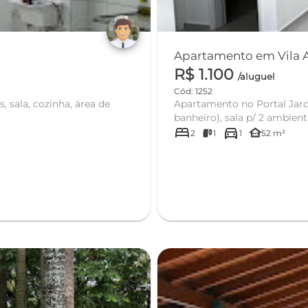
Apartamento em Vila A
R$ 1.100
/aluguel
Cód: 1252
 sala, cozinha, área de
Apartamento no Portal Jard
banheiro), sala p/ 2 ambiente
bed
directions_car
other_houses
2
1
1
52 m²