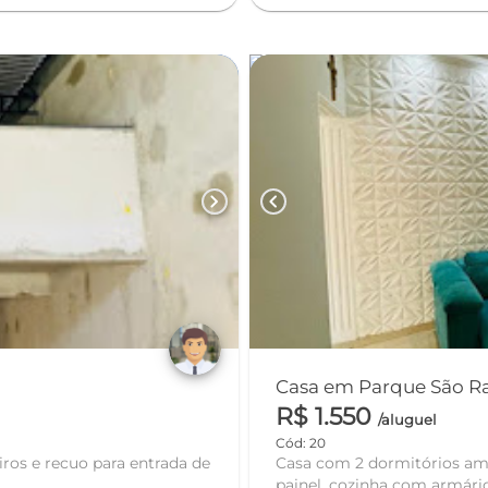
chevron_right
chevron_left
Casa em Parque São Raf
R$ 1.550
/aluguel
Cód: 20
ros e recuo para entrada de
Casa com 2 dormitórios ambos 
painel, cozinha com armário