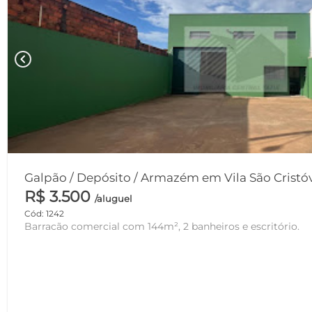
chevron_left
R$ 3.500
/aluguel
Cód: 1242
Barracão comercial com 144m², 2 banheiros e escritório.