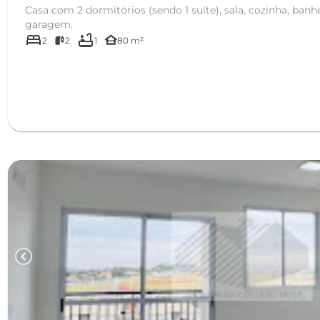
Casa com 2 dormitórios (sendo 1 suíte), sala, cozinha, banhe
garagem.
bed
bathtub
other_houses
2
2
1
80 m²
chevron_left