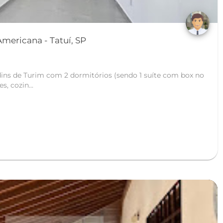
mericana - Tatuí, SP
ins de Turim com 2 dormitórios (sendo 1 suíte com box no
s, cozin...