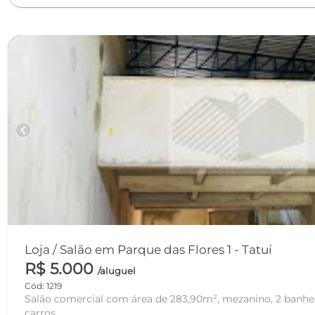
chevron_left
Loja / Salão em Parque das Flores 1 - Tatuí
R$ 5.000
/aluguel
Cód: 1219
Salão comercial com área de 283,90m², mezanino, 2 banhei
carros