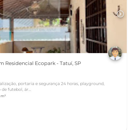
chevron_right
 Residencial Ecopark - Tatuí, SP
ização, portaria e segurança 24 horas, playground,
e futebol, ár...
 m²