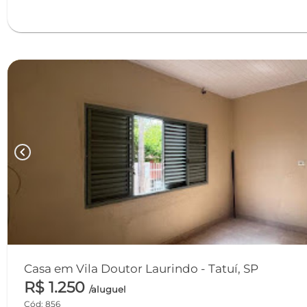
chevron_left
Casa em Vila Doutor Laurindo - Tatuí, SP
R$ 1.250
/aluguel
Cód: 856